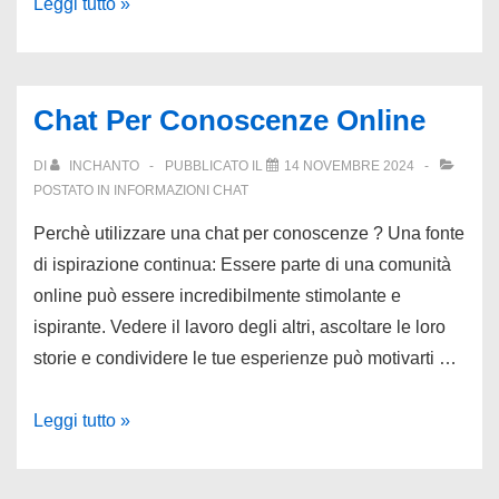
Chat
Leggi tutto »
con
Sconosciuti
in
Chat Per Conoscenze Online
Stanze
Frequentate
DI
INCHANTO
PUBBLICATO IL
14 NOVEMBRE 2024
POSTATO IN
INFORMAZIONI CHAT
Perchè utilizzare una chat per conoscenze ? Una fonte
di ispirazione continua: Essere parte di una comunità
online può essere incredibilmente stimolante e
ispirante. Vedere il lavoro degli altri, ascoltare le loro
storie e condividere le tue esperienze può motivarti …
Chat
Leggi tutto »
Per
Conoscenze