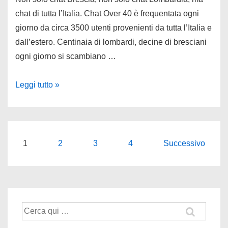
chat di tutta l’Italia. Chat Over 40 è frequentata ogni
giorno da circa 3500 utenti provenienti da tutta l’Italia e
dall’estero. Centinaia di lombardi, decine di bresciani
ogni giorno si scambiano …
Chat
Leggi tutto »
Brescia
+40
Anni
Paginazione
1
2
3
4
Successivo
degli
articoli
Cerca: