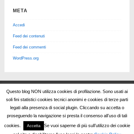
META
Accedi
Feed dei contenuti
Feed dei commenti
WordPress.org
Questo blog NON utilizza cookies di profilazione. Sono usati ai
soli fini statistici cookies tecnici anonimi e cookies di terze parti
legati alla presenza di social plugin. Cliccando su accetta o
proseguendo la navigazione si presta il consenso all'uso di tali
Copyright © 2026
Blog Chat Over 40
| Sviluppato da
Tema
responsive
cookies.
Se vuoi saperne di più sull’utilizzo dei cookie
Accetta