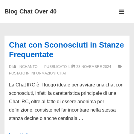
↓
Blog Chat Over 40
Vai
MEN
al
Menu
contenuto
principale
principale
Chat con Sconosciuti in Stanze
Frequentate
DI
INCHANTO
PUBBLICATO IL
23 NOVEMBRE 2024
POSTATO IN
INFORMAZIONI CHAT
La Chat IRC è il luogo ideale per avviare una chat con
sconosciuti, infatti la caratteristica principale di una
Chat IRC, oltre al fatto di essere anonima per
definizione, consiste nel far incontrare nella stessa
stanza decine o anche centinaia …