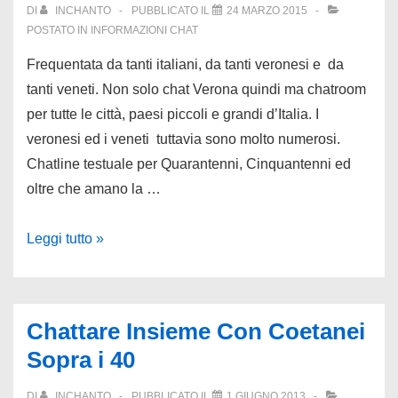
DI
INCHANTO
PUBBLICATO IL
24 MARZO 2015
POSTATO IN
INFORMAZIONI CHAT
Frequentata da tanti italiani, da tanti veronesi e da
tanti veneti. Non solo chat Verona quindi ma chatroom
per tutte le città, paesi piccoli e grandi d’Italia. I
veronesi ed i veneti tuttavia sono molto numerosi.
Chatline testuale per Quarantenni, Cinquantenni ed
oltre che amano la …
Chat
Leggi tutto »
Verona
+
40
Chattare Insieme Con Coetanei
Anni
Sopra i 40
DI
INCHANTO
PUBBLICATO IL
1 GIUGNO 2013