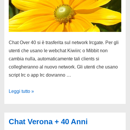
Chat Over 40 si è trasferita sul network Ircgate. Per gli
utenti che usano le webchat Kiwiirc o Mibbit non
cambia nulla, automaticamente tali clients si
collegheranno al nuovo network. Gli utenti che usano
script Irc o app Irc dovranno …
Chat
Leggi tutto »
Over40
su
Ircgate
Chat Verona + 40 Anni