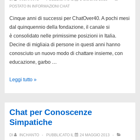
POSTATO IN
INFORMAZIONI CHAT
Cinque anni di successi per ChatOver40. A pochi mesi
dal quinquennio della fondazione, il canale si
è consolidato nelle primissime posizioni in Italia.
Decine di migliaia di persone in questi anni hanno
conosciuto un nuovo modo di chattare insieme, con
educazione, garbo …
Chattare
Leggi tutto »
Insieme
Con
Coetanei
Chat per Conoscenze
Sopra
Simpatiche
i
40
DI
INCHANTO
PUBBLICATO IL
24 MAGGIO 2013