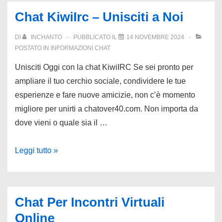
Online
Chat KiwiIrc – Unisciti a Noi
DI
INCHANTO
PUBBLICATO IL
14 NOVEMBRE 2024
POSTATO IN
INFORMAZIONI CHAT
Unisciti Oggi con la chat KiwiIRC Se sei pronto per
ampliare il tuo cerchio sociale, condividere le tue
esperienze e fare nuove amicizie, non c’è momento
migliore per unirti a chatover40.com. Non importa da
dove vieni o quale sia il …
Chat
Leggi tutto »
KiwiIrc
–
Unisciti
Chat Per Incontri Virtuali
a
Online
Noi