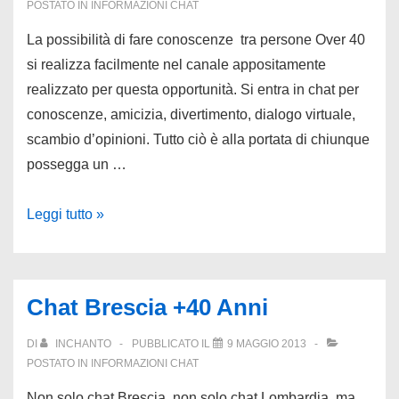
POSTATO IN
INFORMAZIONI CHAT
La possibilità di fare conoscenze tra persone Over 40
si realizza facilmente nel canale appositamente
realizzato per questa opportunità. Si entra in chat per
conoscenze, amicizia, divertimento, dialogo virtuale,
scambio d’opinioni. Tutto ciò è alla portata di chiunque
possegga un …
Chat
Leggi tutto »
per
Conoscenze
Simpatiche
Chat Brescia +40 Anni
DI
INCHANTO
PUBBLICATO IL
9 MAGGIO 2013
POSTATO IN
INFORMAZIONI CHAT
Non solo chat Brescia, non solo chat Lombardia, ma