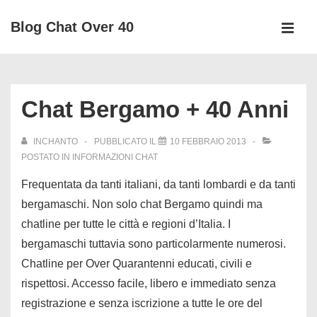
↓
Blog Chat Over 40
Vai
MEN
al
Menu
contenuto
principale
principale
Chat Bergamo + 40 Anni
INCHANTO
PUBBLICATO IL
10 FEBBRAIO 2013
POSTATO IN
INFORMAZIONI CHAT
Frequentata da tanti italiani, da tanti lombardi e da tanti
bergamaschi. Non solo chat Bergamo quindi ma
chatline per tutte le città e regioni d’Italia. I
bergamaschi tuttavia sono particolarmente numerosi.
Chatline per Over Quarantenni educati, civili e
rispettosi. Accesso facile, libero e immediato senza
registrazione e senza iscrizione a tutte le ore del