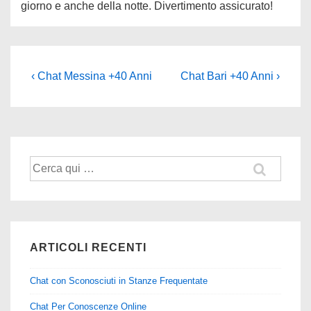
giorno e anche della notte. Divertimento assicurato!
Navigazione
L'articolo
Il
‹ Chat Messina +40 Anni
Chat Bari +40 Anni ›
precedente
prossimo
articoli
è
articolo
è
Cerca:
ARTICOLI RECENTI
Chat con Sconosciuti in Stanze Frequentate
Chat Per Conoscenze Online