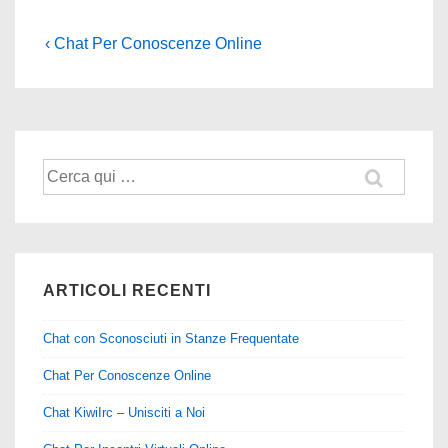
Navigazione
L'articolo
‹ Chat Per Conoscenze Online
precedente
articoli
è
Cerca:
ARTICOLI RECENTI
Chat con Sconosciuti in Stanze Frequentate
Chat Per Conoscenze Online
Chat KiwiIrc – Unisciti a Noi