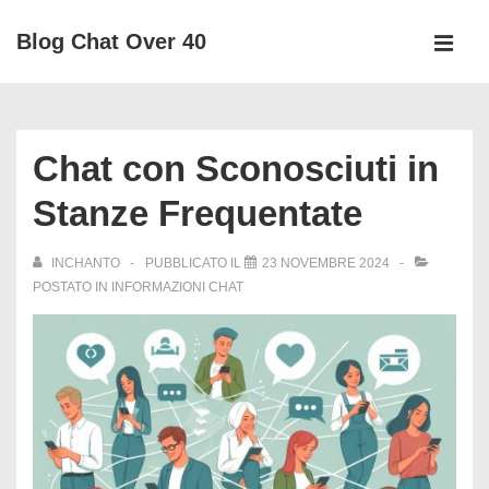
↓
Blog Chat Over 40
Vai
MEN
al
Menu
contenuto
principale
principale
Chat con Sconosciuti in
Stanze Frequentate
INCHANTO
PUBBLICATO IL
23 NOVEMBRE 2024
POSTATO IN
INFORMAZIONI CHAT