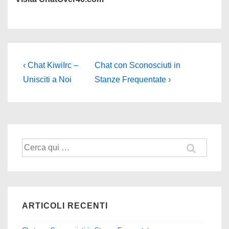
Navigazione
L'articolo
Il
‹ Chat KiwiIrc –
Chat con Sconosciuti in
precedente
prossimo
articoli
Unisciti a Noi
Stanze Frequentate ›
è
articolo
è
Cerca:
ARTICOLI RECENTI