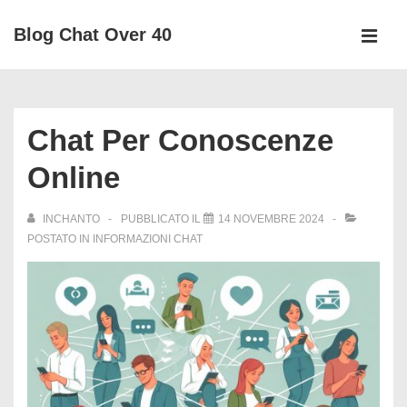
↓
Blog Chat Over 40
Vai
MEN
al
Menu
contenuto
principale
principale
Chat Per Conoscenze
Online
INCHANTO
PUBBLICATO IL
14 NOVEMBRE 2024
POSTATO IN
INFORMAZIONI CHAT